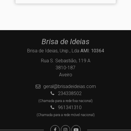
Brisa de Ideias
Brisa de Ideias, Unip., Lda
AMI: 10364
Rua S. Sebastião, 119 A
3810-187
Aveiro
geral@brisadeideias.com
234338502
(Chamada para a rede fixa nacional)
961341310
(Chamada para a rede móvel nacional)