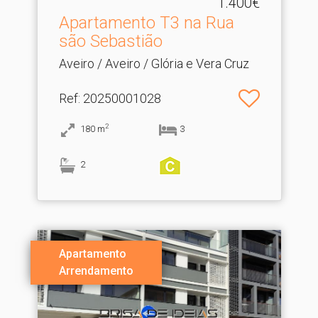
1.400€
Apartamento T3 na Rua
são Sebastião
Aveiro / Aveiro / Glória e Vera Cruz
Ref
: 20250001028
2
180
m
3
2
Apartamento
Arrendamento