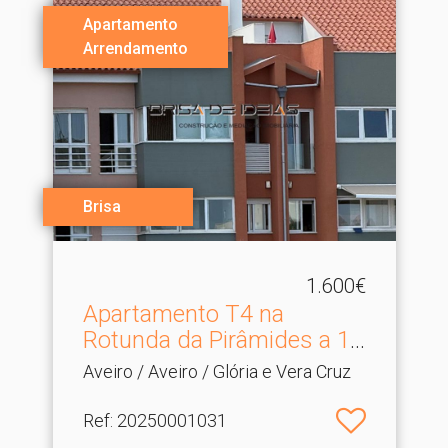
Apartamento
Arrendamento
Brisa
1.600€
Apartamento T4 na
Rotunda da Pirâmides a 10
.​..
Aveiro / Aveiro / Glória e Vera Cruz
Ref
: 20250001031