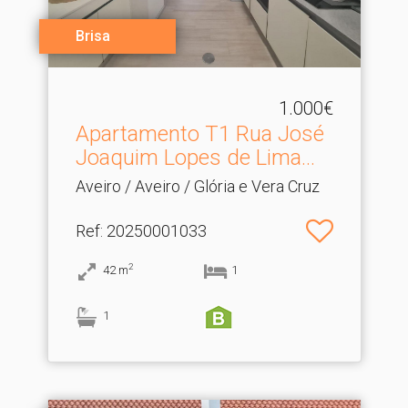
Brisa
1.000€
Apartamento T1 Rua José
Joaquim Lopes de Lima.​..
Aveiro / Aveiro / Glória e Vera Cruz
Ref
: 20250001033
2
42
m
1
1