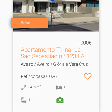
Brisa
1.000€
Apartamento T1 na rua
São Sebastião nº 123 LA.​..
Aveiro / Aveiro / Glória e Vera Cruz
Ref
: 20250001026
2
54.89
m
1
1