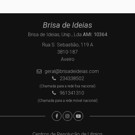
Brisa de Ideias
Brisa de Ideias, Unip., Lda
AMI: 10364
Rua S. Sebastião, 119 A
3810-187
Aveiro
geral@brisadeideias.com
234338502
(Chamada para a rede fixa nacional)
961341310
(Chamada para a rede móvel nacional)
Centros de Resolução de Litígios